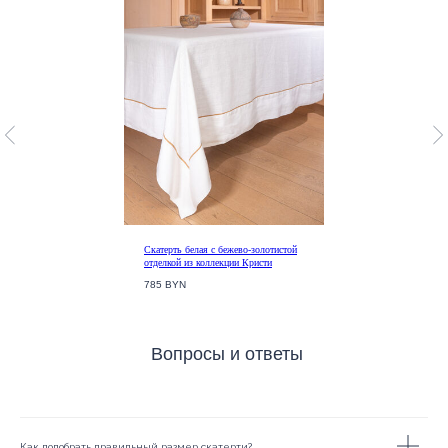
N°764277
Мы принимаем к оплате карты VISA, Mastercard,
БЕЛКАРТ, МИР.
Скатерть белая с бежево-золотистой
отделкой из коллекции Кристи
785 BYN
Как подобрать правильный размер скатерти?