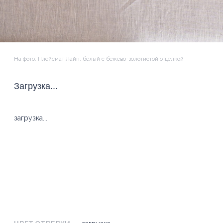
загрузка
ЦВЕТ ОТДЕЛКИ
Обратите внимание: оттенки тканей и нитей могут незначительно
отличаться от представленных на экране в зависимости от настроек
вашего экрана.
РАЗМЕР
... byn
–
+
ДОБАВИТЬ В КОРЗИНУ
добавить персонализацию -
40 byn
Чтобы мы оформили персонализацию, пожалуйста,
укажите детали: нажмите
Настроить персонализацию