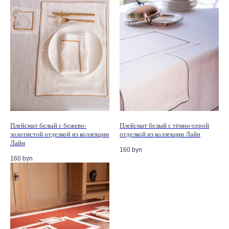
Плейсмат белый с бежево-
Плейсмат белый с тёмно-серой
золотистой отделкой из коллекции
отделкой из коллекции Лайн
Лайн
160
byn
160
byn
Подпишитесь, чтобы получать новости, специальные
предложения и приглашения на закрытые события Les
Aturan.
ПОДПИСАТЬСЯ