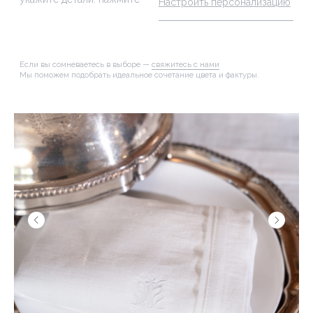
ОПИСАНИЕ
ХАРАКТЕРИСТИКИ
УХОД
ДОСТАВКА И ВОЗВРАТ
УПАКОВКА И СЕРВИС
Салфетка одинаково уместна в формальной
сервировке с фарфором и стеклом и в более
современной интерпретации стола. Она легко
сочетается с посудой разных форм и оттенков,
оставаясь универсальной основой для
сервировки любого уровня.
В коллекции Кристи салфетки представлены