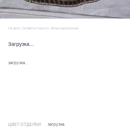
загрузка
ЦВЕТ ОТДЕЛКИ
Обратите внимание: оттенки тканей и нитей могут незначительно
отличаться от представленных на экране в зависимости от настроек
вашего экрана.
РАЗМЕР
... byn
–
+
ДОБАВИТЬ В КОРЗИНУ
добавить персонализацию -
50 byn
Чтобы мы оформили персонализацию, пожалуйста,
укажите детали: нажмите
Настроить персонализацию