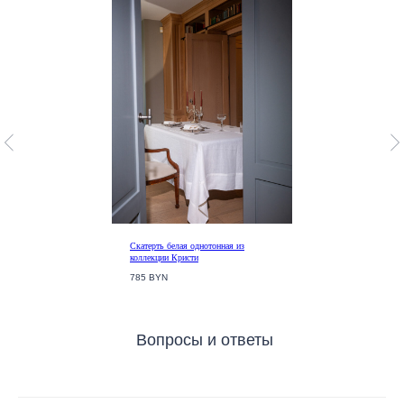
в торговом реестре Республики Беларусь 16.12.2025,
N°764277
Мы принимаем к оплате карты VISA, Mastercard,
БЕЛКАРТ, МИР.
Скатерть белая однотонная из
коллекции Кристи
785 BYN